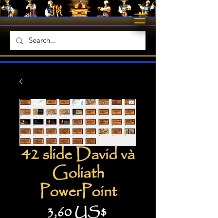
42 slide David và
Goliath
PowerPoint
Giá
3,60 US$