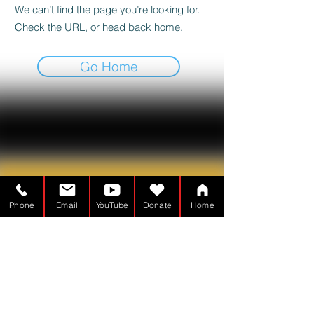
We can’t find the page you’re looking for.
Check the URL, or head back home.
Go Home
Phone
Email
YouTube
Donate
Home
Người đàn ông trong Đền tạm là một
Tổ chức phi lợi nhuận - 501 (c) (3)